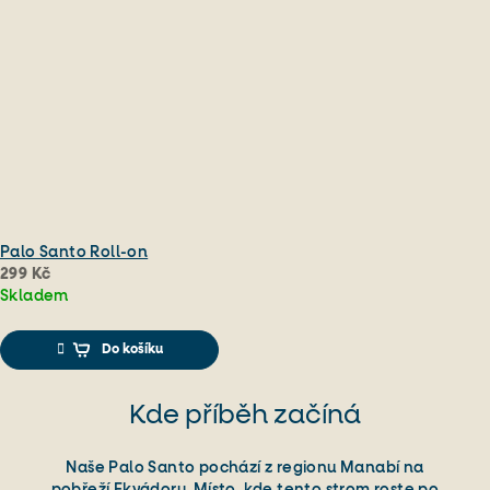
Palo Santo Roll-on
299 Kč
Skladem
Průměrné
hodnocení
Do košíku
produktu
je
5,0
Kde příběh začíná
z
5
Naše Palo Santo pochází z regionu Manabí na
hvězdiček.
pobřeží Ekvádoru. Místo, kde tento strom roste po