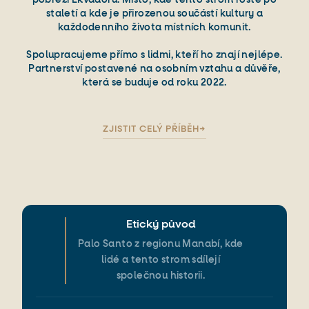
staletí a kde je přirozenou součástí kultury a
každodenního života místních komunit.
Spolupracujeme přímo s lidmi, kteří ho znají nejlépe.
Partnerství postavené na osobním vztahu a důvěře,
která se buduje od roku 2022.
ZJISTIT CELÝ PŘÍBĚH
→
Etický původ
Palo Santo z regionu Manabí, kde
lidé a tento strom sdílejí
společnou historii.