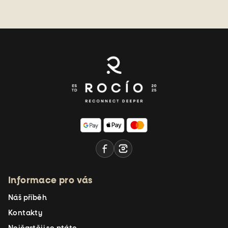
Z
á
p
a
t
í
Informace pro vás
Náš příběh
Kontakty